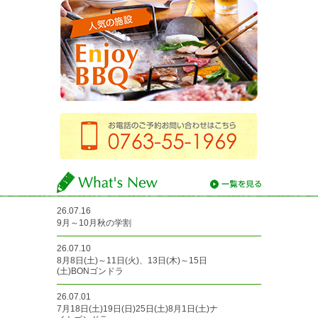
バーベキュー
お電話のご予約お
26.07.16
What's New
一覧を見る
9月～10月秋の学割
26.07.10
8月8日(土)～11日(火)、13日(木)～15日
(土)BONゴンドラ
26.07.01
7月18日(土)19日(日)25日(土)8月1日(土)ナ